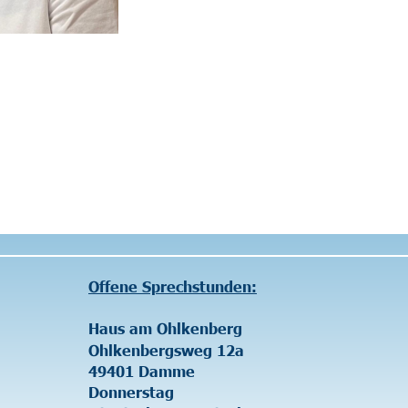
Sprechstunden:
Spenden
m Ohlkenberg
Jeder Euro hilft. 
bergsweg 12a  
Spendenkonto:
 Damme
stag
Volksbank Damme