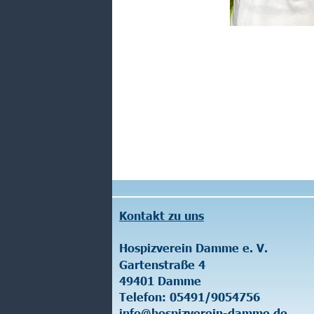
Kontakt zu uns
Offene 
Hospizverein Damme e. V.
Haus a
Gartenstraße 4
Ohlken
49401 Damme
49401
Telefon: 05491/9054756
Donner
info@hospizverein-damme.de